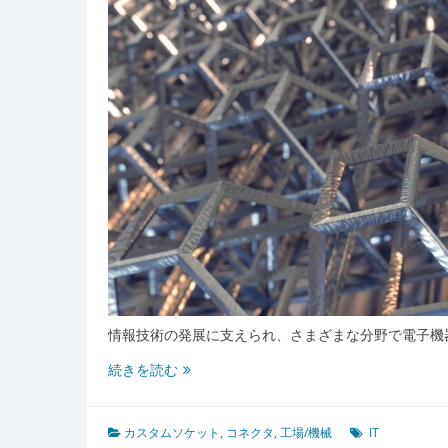
ソ
ケ
ッ
ト
の
革
新
と
そ
の
技
術
的
価
値
向
情報技術の発展に支えられ、さまざまな分野で電子機
上
電
続きを読む
子
機
器
カスタムソケット
,
コネクタ
,
工場/機械
IT