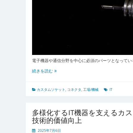
電子機器や通信分野を中心に必須のパーツとなってい
産
続きを読む
業
と
IT
カスタムソケット
,
コネクタ
,
工場/機械
IT
を
繋
ぐ
多様化するIT機器を支えるカ
キ
技術的価値向上
ー
パ
2025年7月6日
ー