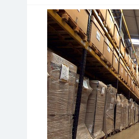
ツ
カ
ス
タ
ム
ソ
ケ
ッ
ト
が
未
来
の
機
器
設
計
を
革
新
す