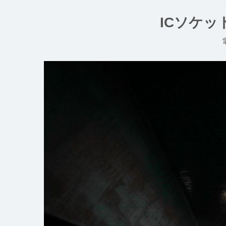
コ
ン
ICソケ
テ
ン
ツ
へ
ス
キ
ッ
プ