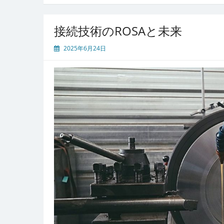
進
化
を
接続技術のROSAと未来
支
え
2025年6月24日
る
カ
ス
タ
ム
ソ
ケ
ッ
ト
の
最
前
線
と
未
来
へ