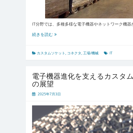
る
IT分野では、多種多様な電子機器やネットワーク機器
多
続きを読む
様
化
す
カスタムソケット
,
コネクタ
,
工場/機械
IT
る
IT
機
電子機器進化を支えるカスタ
器
の展望
を
支
2025年7月3日
え
る
カ
ス
タ
ム