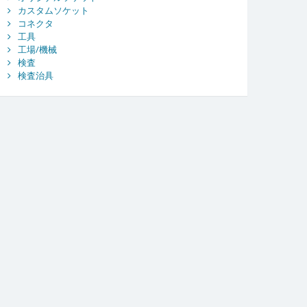
カスタムソケット
コネクタ
工具
工場/機械
検査
検査治具