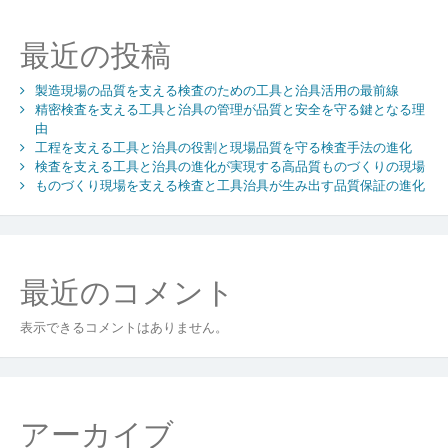
ル
通
最近の投稿
信
と
製造現場の品質を支える検査のための工具と治具活用の最前線
コ
精密検査を支える工具と治具の管理が品質と安全を守る鍵となる理
ネ
由
ク
工程を支える工具と治具の役割と現場品質を守る検査手法の進化
タ
検査を支える工具と治具の進化が実現する高品質ものづくりの現場
の
ものづくり現場を支える検査と工具治具が生み出す品質保証の進化
進
化
最近のコメント
表示できるコメントはありません。
アーカイブ