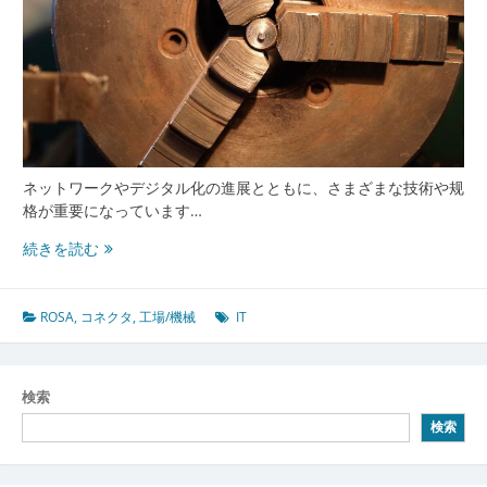
ネットワークやデジタル化の進展とともに、さまざまな技術や规
格が重要になっています…
ROSA
続きを読む
が
支
え
ROSA
,
コネクタ
,
工場/機械
IT
る
未
来
検索
の
検索
デ
ジ
タ