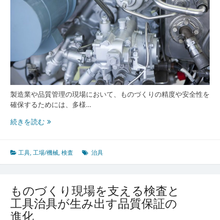
質
を
守
る
検
査
手
法
の
製造業や品質管理の現場において、ものづくりの精度や安全性を
進
確保するためには、多様…
化
検
続きを読む
査
を
支
工具
,
工場/機械
,
検査
治具
え
る
工
ものづくり現場を支える検査と
具
工具治具が生み出す品質保証の
と
進化
治