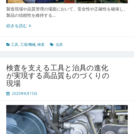
と
製造現場や品質管理の場面において、安全性や正確性を確保し、
な
製品の信頼性を維持する…
る
理
工
続きを読む
由
程
を
支
工具
,
工場/機械
,
検査
治具
え
る
工
検査を支える工具と治具の進化
具
が実現する高品質ものづくりの
と
現場
治
具
2025年8月15日
の
役
割
と
現
場
品