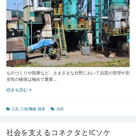
精
度
向
上
へ
の
挑
戦
ものづくりや医療など、さまざまな分野において品質の管理や安
全性の確保は極めて重要…
品
続きを読む
質
と
安
工具
,
工場/機械
,
検査
治具
全
を
守
社会を支えるコネクタとICソケ
る