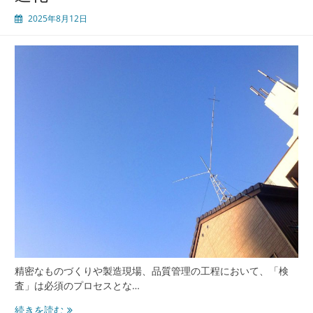
具
2025年8月12日
の
進
化
が
実
現
す
る
高
品
質
も
の
づ
く
り
の
現
精密なものづくりや製造現場、品質管理の工程において、「検
場
査」は必須のプロセスとな…
も
続きを読む