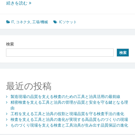
社
続きを読む
会
を
支
IT
,
コネクタ
,
工場/機械
ICソケット
え
る
コ
検索
ネ
検索
ク
タ
と
IC
ソ
最近の投稿
ケ
ッ
製造現場の品質を支える検査のための工具と治具活用の最前線
ト
精密検査を支える工具と治具の管理が品質と安全を守る鍵となる理
最
由
先
工程を支える工具と治具の役割と現場品質を守る検査手法の進化
端
検査を支える工具と治具の進化が実現する高品質ものづくりの現場
技
ものづくり現場を支える検査と工具治具が生み出す品質保証の進化
術