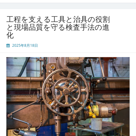
を
支
え
工程を支える工具と治具の役割
る
と現場品質を守る検査手法の進
工
化
具
と
2025年8月18日
治
具
の
管
理
が
品
質
と
安
全
を
守
る
鍵