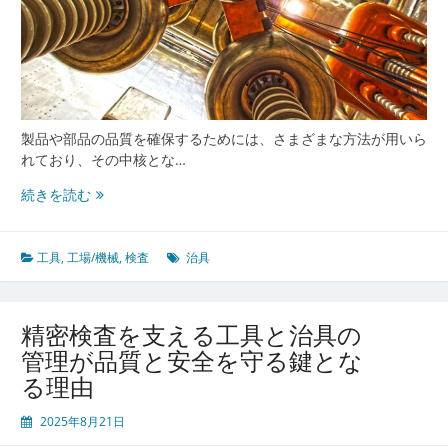
製品や部品の品質を確保するためには、さまざまな方法が用いら
れており、その中核とな…
製
続きを読む
造
現
場
工具
,
工場/機械
,
検査
治具
の
品
質
精密検査を支える工具と治具の
を
管理が品質と安全を守る鍵とな
支
る理由
え
る
2025年8月21日
検
査