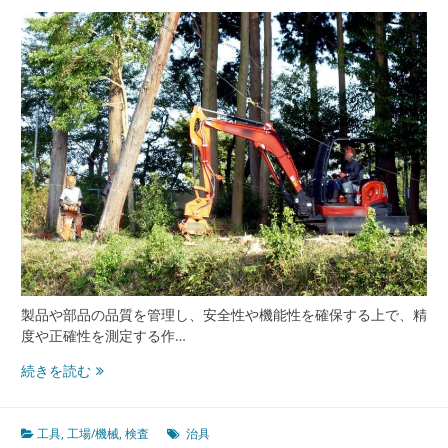
の
た
め
の
工
具
と
治
具
活
用
の
最
前
線
製品や部品の品質を管理し、安全性や機能性を確保する上で、精
度や正確性を測定する作…
精
続きを読む
密
検
査
工具
,
工場/機械
,
検査
治具