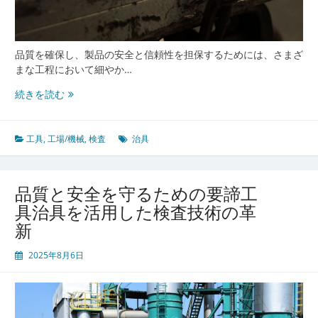
す
品
質
保
品質を確保し、製品の安全と信頼性を担保するためには、さまざ
証
まな工程において細やか…
の
品
続きを読む
進
質
化
保
証
工具
,
工場/機械
,
検査
治具
を
支
え
品質と安全を守るための要諦工
る
具治具を活用した検査技術の革
道
新
具
の
2025年8月6日
進
化
と
検
査