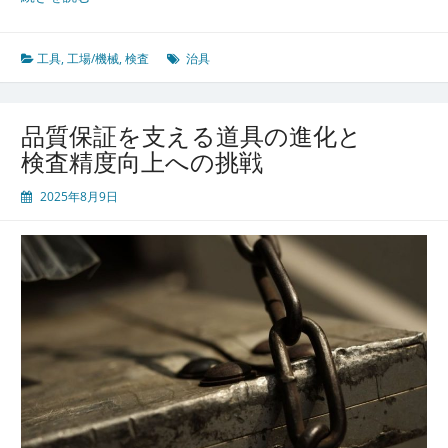
の
づ
く
工具
,
工場/機械
,
検査
治具
り
現
場
品質保証を支える道具の進化と
を
検査精度向上への挑戦
支
え
2025年8月9日
る
検
査
と
工
具
治
具
が
生
み
出