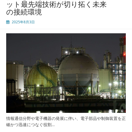
ット最先端技術が切り拓く未来
た
の接続環境
め
の
2025年8月3日
要
諦
工
具
治
具
を
活
用
し
た
検
査
技
術
の
情報通信分野や電子機器の発展に伴い、電子部品や制御装置を正
革
確かつ迅速につなぐ役割…
新