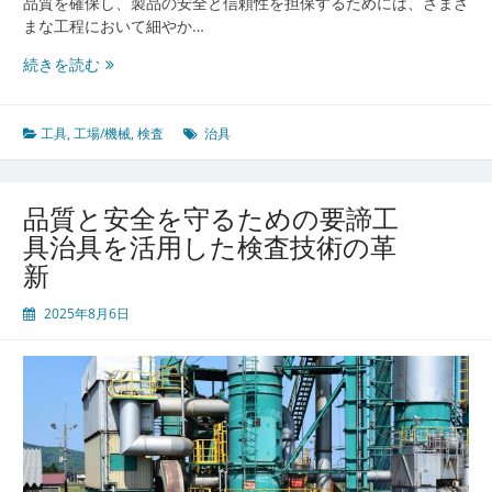
品質を確保し、製品の安全と信頼性を担保するためには、さまざ
証
まな工程において細やか…
の
品
続きを読む
進
質
化
保
証
工具
,
工場/機械
,
検査
治具
を
支
え
品質と安全を守るための要諦工
る
具治具を活用した検査技術の革
道
新
具
の
2025年8月6日
進
化
と
検
査
精
度
向