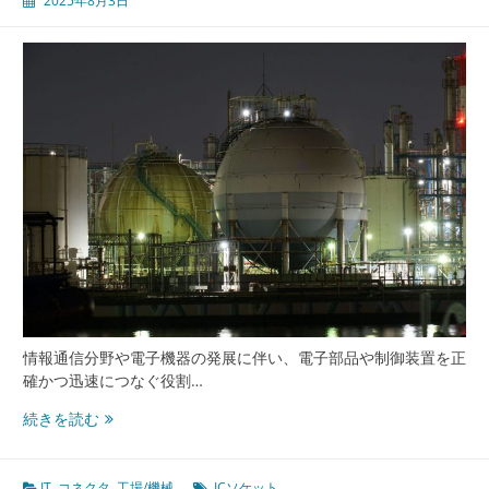
2025年8月3日
要
諦
工
具
治
具
を
活
用
し
た
検
査
技
術
の
情報通信分野や電子機器の発展に伴い、電子部品や制御装置を正
革
確かつ迅速につなぐ役割…
新
社
続きを読む
会
を
支
IT
,
コネクタ
,
工場/機械
ICソケット