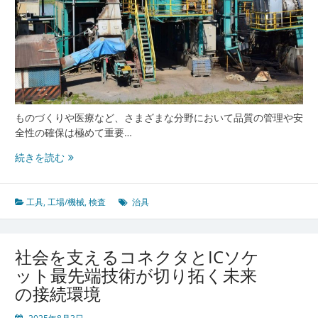
上
へ
の
挑
戦
ものづくりや医療など、さまざまな分野において品質の管理や安
全性の確保は極めて重要…
品
続きを読む
質
と
安
工具
,
工場/機械
,
検査
治具
全
を
守
社会を支えるコネクタとICソケ
る
ット最先端技術が切り拓く未来
た
の接続環境
め
の