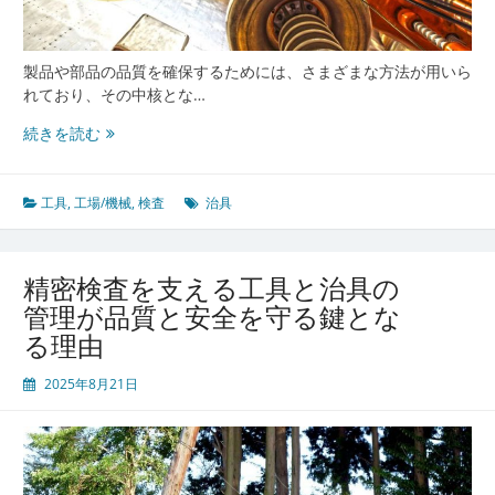
製品や部品の品質を確保するためには、さまざまな方法が用いら
れており、その中核とな…
製
続きを読む
造
現
場
工具
,
工場/機械
,
検査
治具
の
品
質
精密検査を支える工具と治具の
を
管理が品質と安全を守る鍵とな
支
る理由
え
る
2025年8月21日
検
査
の
た
め