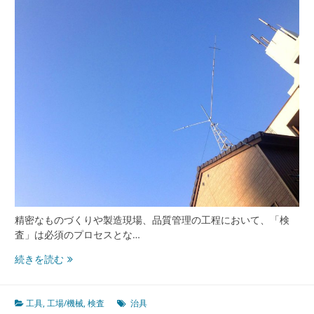
が
実
現
す
る
高
品
質
も
の
づ
く
り
の
現
精密なものづくりや製造現場、品質管理の工程において、「検
場
査」は必須のプロセスとな…
も
続きを読む
の
づ
く
工具
,
工場/機械
,
検査
治具