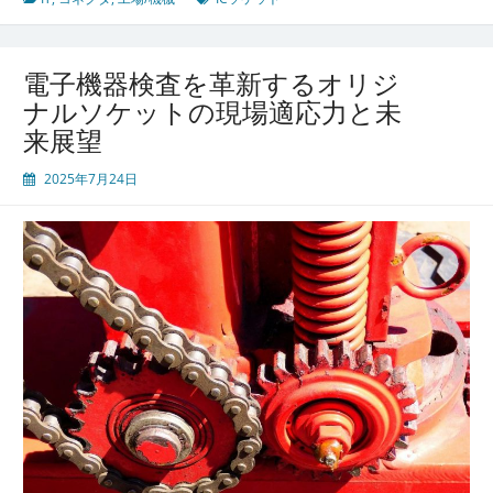
え
る
コ
電子機器検査を革新するオリジ
ネ
ナルソケットの現場適応力と未
ク
来展望
タ
と
2025年7月24日
IC
ソ
ケ
ッ
ト
最
先
端
技
術
が
切
り
拓