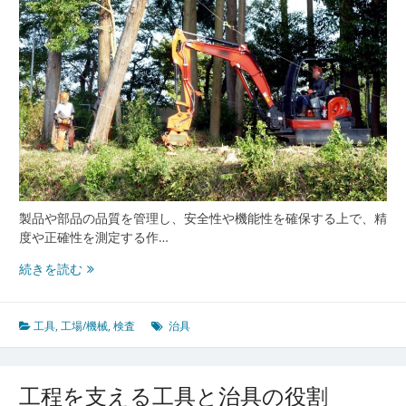
の
工
具
と
治
具
活
用
の
最
前
線
製品や部品の品質を管理し、安全性や機能性を確保する上で、精
度や正確性を測定する作…
精
続きを読む
密
検
査
工具
,
工場/機械
,
検査
治具
を
支
え
工程を支える工具と治具の役割
る