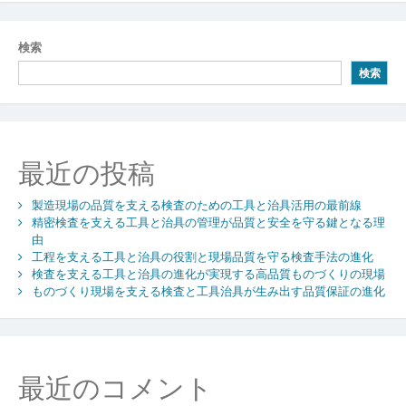
稿
ナ
検索
ビ
検索
ゲ
ー
シ
最近の投稿
ョ
製造現場の品質を支える検査のための工具と治具活用の最前線
ン
精密検査を支える工具と治具の管理が品質と安全を守る鍵となる理
由
工程を支える工具と治具の役割と現場品質を守る検査手法の進化
検査を支える工具と治具の進化が実現する高品質ものづくりの現場
ものづくり現場を支える検査と工具治具が生み出す品質保証の進化
最近のコメント