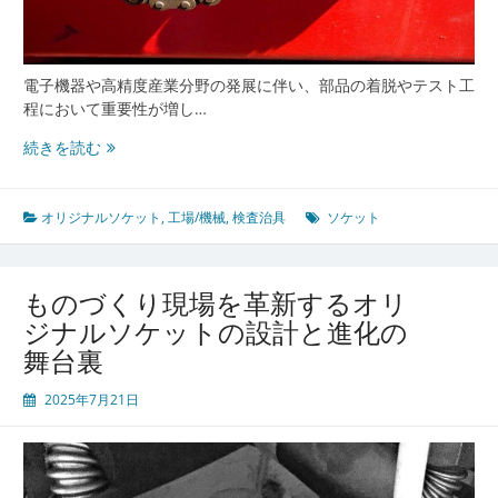
く
未
来
の
電子機器や高精度産業分野の発展に伴い、部品の着脱やテスト工
接
程において重要性が増し…
続
電
続きを読む
環
子
境
機
器
オリジナルソケット
,
工場/機械
,
検査治具
ソケット
検
査
を
ものづくり現場を革新するオリ
革
ジナルソケットの設計と進化の
新
舞台裏
す
る
2025年7月21日
オ
リ
ジ
ナ
ル