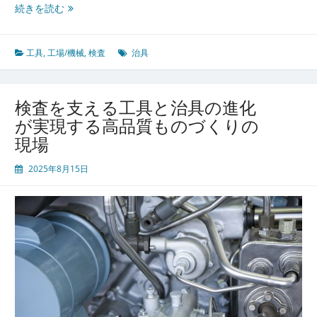
理
工
続きを読む
由
程
を
支
工具
,
工場/機械
,
検査
治具
え
る
工
検査を支える工具と治具の進化
具
が実現する高品質ものづくりの
と
現場
治
具
2025年8月15日
の
役
割
と
現
場
品
質
を
守