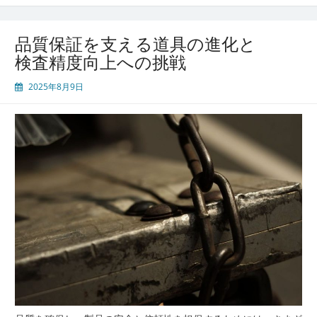
り
現
場
品質保証を支える道具の進化と
を
検査精度向上への挑戦
支
え
2025年8月9日
る
検
査
と
工
具
治
具
が
生
み
出
す
品
質
保