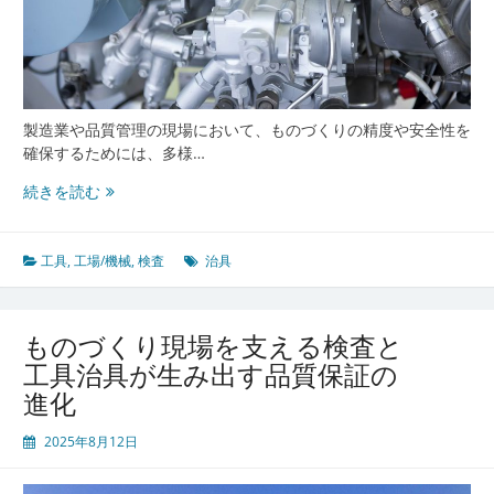
る
検
査
手
法
の
製造業や品質管理の現場において、ものづくりの精度や安全性を
進
確保するためには、多様…
化
検
続きを読む
査
を
支
工具
,
工場/機械
,
検査
治具
え
る
工
ものづくり現場を支える検査と
具
工具治具が生み出す品質保証の
と
進化
治
具
2025年8月12日
の
進
化