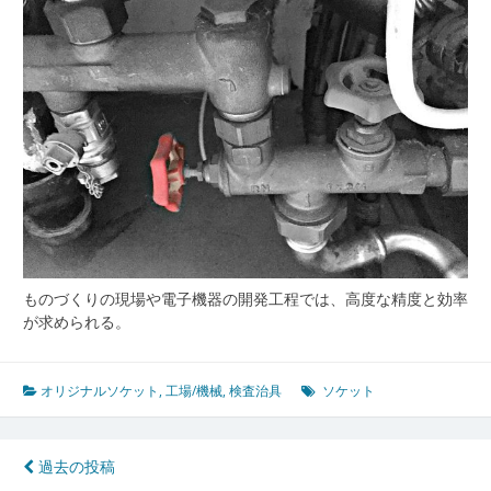
ソ
ケ
ッ
ト
の
現
場
適
応
力
と
未
来
ものづくりの現場や電子機器の開発工程では、高度な精度と効率
展
が求められる。
望
オリジナルソケット
,
工場/機械
,
検査治具
ソケット
投
過去の投稿