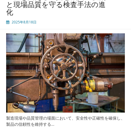
と現場品質を守る検査手法の進
工
化
具
と
2025年8月18日
治
具
の
管
理
が
品
質
と
安
全
を
守
る
鍵
と
製造現場や品質管理の場面において、安全性や正確性を確保し、
な
製品の信頼性を維持する…
る