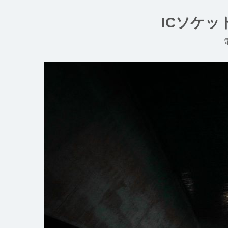
コ
ン
ICソケ
テ
ン
ツ
へ
ス
キ
ッ
プ