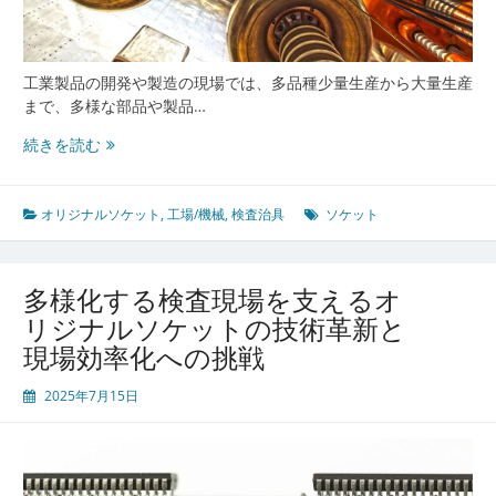
工業製品の開発や製造の現場では、多品種少量生産から大量生産
まで、多様な部品や製品…
現
続きを読む
場
の
課
オリジナルソケット
,
工場/機械
,
検査治具
ソケット
題
を
解
多様化する検査現場を支えるオ
決
リジナルソケットの技術革新と
す
現場効率化への挑戦
る
オ
2025年7月15日
リ
ジ
ナ
ル
ソ