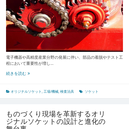
電子機器や高精度産業分野の発展に伴い、部品の着脱やテスト工
程において重要性が増し…
電
続きを読む
子
機
器
オリジナルソケット
,
工場/機械
,
検査治具
ソケット
検
査
を
ものづくり現場を革新するオリ
革
ジナルソケットの設計と進化の
新
舞台裏
す