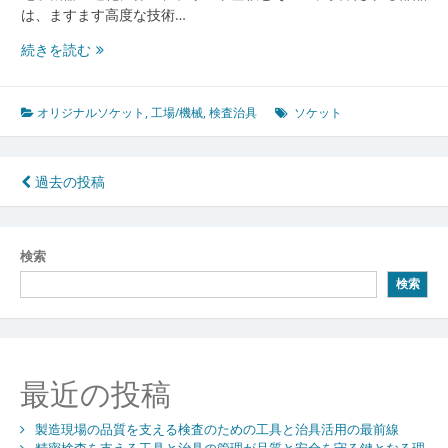
は、ますます高度な技術…
オ
続きを読む
リ
ジ
ナ
オリジナルソケット
,
工場/機械
,
検査治具
ソケット
ル
ソ
ケ
投
過去の投稿
ッ
稿
ト
の
ナ
検索
進
ビ
化
検索
と
ゲ
未
ー
来
シ
最近の投稿
ョ
製造現場の品質を支える検査のための工具と治具活用の最前線