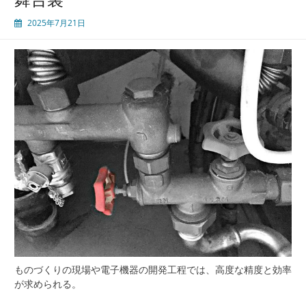
る
2025年7月21日
オ
リ
ジ
ナ
ル
ソ
ケ
ッ
ト
の
現
場
適
応
力
と
未
来
ものづくりの現場や電子機器の開発工程では、高度な精度と効率
展
が求められる。
望