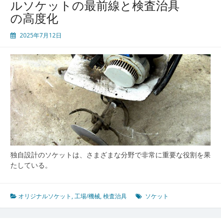
ルソケットの最前線と検査治具
場
の高度化
を
支
2025年7月12日
え
る
オ
リ
ジ
ナ
ル
ソ
ケ
ッ
ト
の
独自設計のソケットは、さまざまな分野で非常に重要な役割を果
技
たしている。
術
革
新
オリジナルソケット
,
工場/機械
,
検査治具
ソケット
と
現