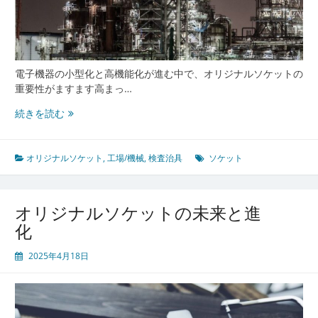
電子機器の小型化と高機能化が進む中で、オリジナルソケットの
重要性がますます高まっ…
オ
続きを読む
リ
ジ
ナ
オリジナルソケット
,
工場/機械
,
検査治具
ソケット
ル
ソ
ケ
オリジナルソケットの未来と進
ッ
化
ト
の
2025年4月18日
未
来
と
進