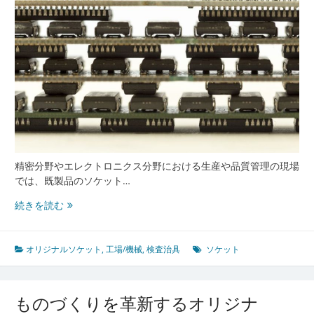
ケ
ッ
ト
精
密
技
術
と
品
質
向
精密分野やエレクトロニクス分野における生産や品質管理の現場
上
では、既製品のソケット…
へ
の
多
続きを読む
架
様
け
化
橋
す
オリジナルソケット
,
工場/機械
,
検査治具
ソケット
る
検
査
ものづくりを革新するオリジナ
現