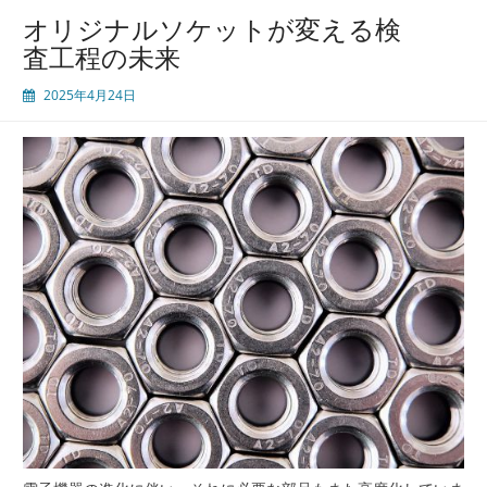
場
オリジナルソケットが変える検
効
査工程の未来
率
化
2025年4月24日
へ
の
挑
戦