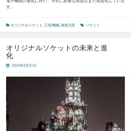
電子機器の進化に伴い、それに必要な部品もまた高度化していま
す。
オリジナルソケット
,
工場/機械
,
検査治具
ソケット
オリジナルソケットの未来と進
化
2025年4月21日