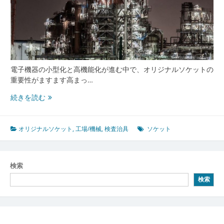
電子機器の小型化と高機能化が進む中で、オリジナルソケットの
重要性がますます高まっ…
オ
続きを読む
リ
ジ
ナ
オリジナルソケット
,
工場/機械
,
検査治具
ソケット
ル
ソ
ケ
検索
ッ
検索
ト
の
未
来
と