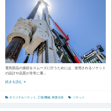
電気部品の接続をスムーズに行うためには、使用されるソケット
の設計や品質が非常に重…
オ
続きを読む
リ
ジ
ナ
オリジナルソケット
,
工場/機械
,
検査治具
ソケット
ル
ソ