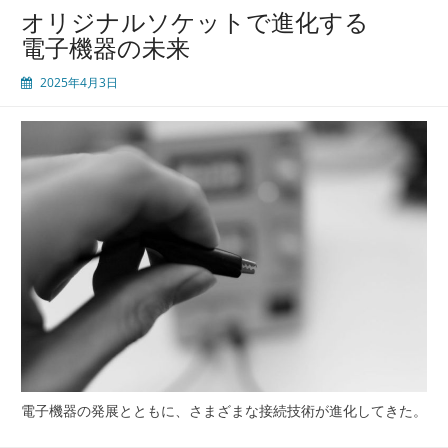
ケ
オリジナルソケットで進化する
ッ
電子機器の未来
ト
で
2025年4月3日
高
品
質
な
接
続
を
実
現
電子機器の発展とともに、さまざまな接続技術が進化してきた。