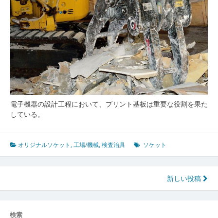
望
電子機器の設計工程において、プリント基板は重要な役割を果た
している。
オリジナルソケット
,
工場/機械
,
検査治具
ソケット
投
新しい投稿
稿
ナ
検索