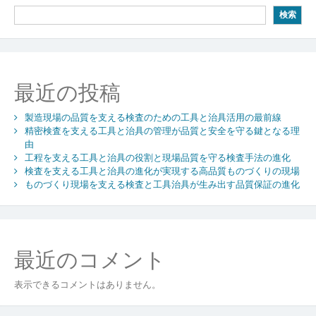
ビ
検索
ゲ
ー
シ
最近の投稿
ョ
製造現場の品質を支える検査のための工具と治具活用の最前線
ン
精密検査を支える工具と治具の管理が品質と安全を守る鍵となる理
由
工程を支える工具と治具の役割と現場品質を守る検査手法の進化
検査を支える工具と治具の進化が実現する高品質ものづくりの現場
ものづくり現場を支える検査と工具治具が生み出す品質保証の進化
最近のコメント
表示できるコメントはありません。