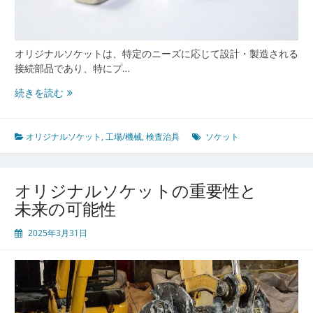
オリジナルソケットは、特定のニーズに応じて設計・製造される
接続部品であり、特にプ…
オ
続きを読む
リ
ジ
ナ
オリジナルソケット
,
工場/機械
,
検査治具
ソケット
ル
ソ
ケ
オリジナルソケットの重要性と
ッ
未来の可能性
ト
の
2025年3月31日
革
新
と
未
来
展