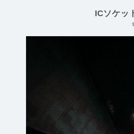
コ
ン
ICソケ
テ
ン
ツ
へ
ス
キ
ッ
プ