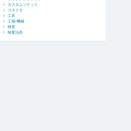
カスタムソケット
コネクタ
工具
工場/機械
検査
検査治具