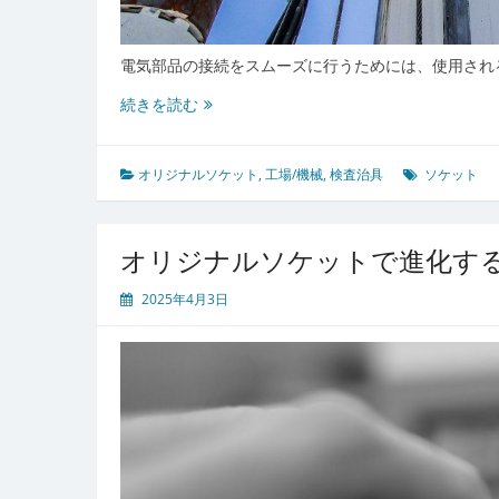
電気部品の接続をスムーズに行うためには、使用され
オ
続きを読む
リ
ジ
ナ
オリジナルソケット
,
工場/機械
,
検査治具
ソケット
ル
ソ
ケ
オリジナルソケットで進化す
ッ
ト
2025年4月3日
で
高
品
質
な
接
続
を