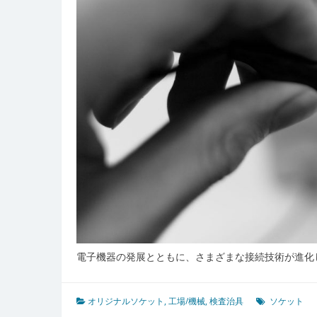
実
現
電子機器の発展とともに、さまざまな接続技術が進化
オリジナルソケット
,
工場/機械
,
検査治具
ソケット