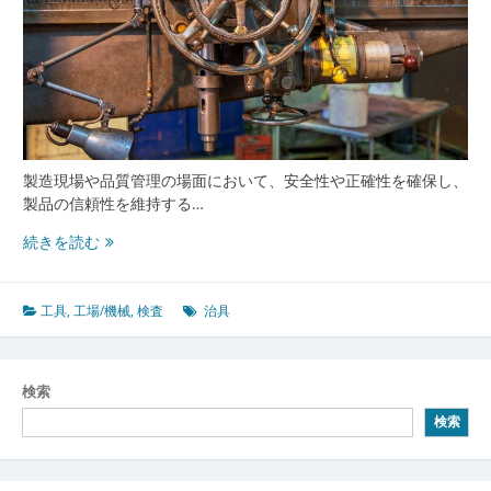
製造現場や品質管理の場面において、安全性や正確性を確保し、
製品の信頼性を維持する…
工
続きを読む
程
を
支
工具
,
工場/機械
,
検査
治具
え
る
工
検索
具
検索
と
治
具