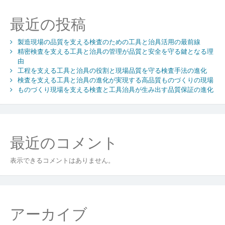
の
役
最近の投稿
割
と
製造現場の品質を支える検査のための工具と治具活用の最前線
現
精密検査を支える工具と治具の管理が品質と安全を守る鍵となる理
場
由
品
工程を支える工具と治具の役割と現場品質を守る検査手法の進化
質
検査を支える工具と治具の進化が実現する高品質ものづくりの現場
を
ものづくり現場を支える検査と工具治具が生み出す品質保証の進化
守
る
検
査
最近のコメント
手
法
の
表示できるコメントはありません。
進
化
アーカイブ