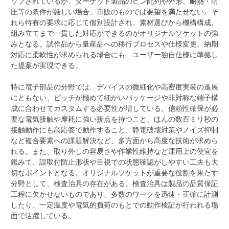
ップされているが、ターゲット製品のピン配列や外形、耐熱・耐
圧等の条件が厳しい場合、市販のものでは要望を満たせない。そ
れら特有の要求に応じて個別設計され、素材選びから機構構成、
組み立てまで一貫した対応ができるのがオリジナルソケットの強
みとなる。試作品から量産品への移行プロセスや仕様変更、納期
対応に柔軟性が求められる場合にも、ユーザー独自仕様に準拠し
た提案が実現できる。
特に電子部品の分野では、デバイスの微細化や高密度実装の進展
にともない、ピッチが極めて細かいパッケージや非対称な端子構
成に合わせてカスタムする必要性が増している。信頼性確保が必
要な電気接触や摩耗に強い接点を持つこと、ほんの数百ミリ秒の
接触動作にも高応答で動作すること、静電破壊対策やノイズ抑制
など複合要素への課題解決など、多方面から高度な技術が求めら
れる。また、取り外しの容易さや作業性維持など運用上の便宜を
鑑みて、誤取付防止形状や目視での状態確認がしやすい工夫も大
切なポイントとなる。オリジナルソケットが重要な役割を果たす
分野として、検査治具の存在がある。検査治具は製品の品質保証
工程に欠かせないものであり、多数のワークを迅速・正確に計測
したり、一定温度や電気的負荷のもとでの動作検証が行われる場
面で活躍している。