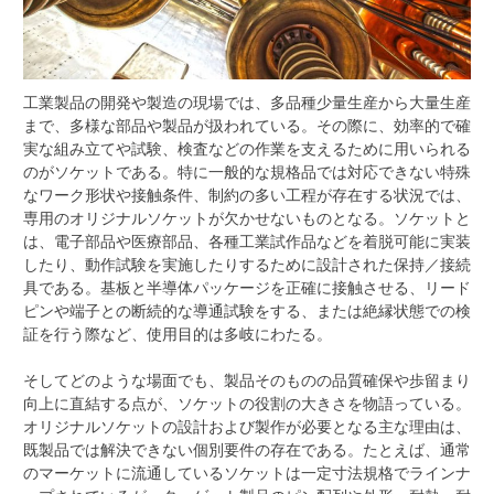
工業製品の開発や製造の現場では、多品種少量生産から大量生産
まで、多様な部品や製品が扱われている。
その際に、効率的で確
実な組み立てや試験、検査などの作業を支えるために用いられる
のがソケットである。特に一般的な規格品では対応できない特殊
なワーク形状や接触条件、制約の多い工程が存在する状況では、
専用のオリジナルソケットが欠かせないものとなる。ソケットと
は、電子部品や医療部品、各種工業試作品などを着脱可能に実装
したり、動作試験を実施したりするために設計された保持／接続
具である。基板と半導体パッケージを正確に接触させる、リード
ピンや端子との断続的な導通試験をする、または絶縁状態での検
証を行う際など、使用目的は多岐にわたる。
そしてどのような場面でも、製品そのものの品質確保や歩留まり
向上に直結する点が、ソケットの役割の大きさを物語っている。
オリジナルソケットの設計および製作が必要となる主な理由は、
既製品では解決できない個別要件の存在である。たとえば、通常
のマーケットに流通しているソケットは一定寸法規格でラインナ