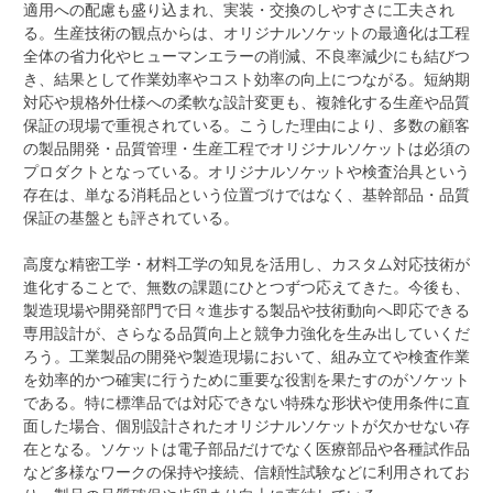
適用への配慮も盛り込まれ、実装・交換のしやすさに工夫され
る。生産技術の観点からは、オリジナルソケットの最適化は工程
全体の省力化やヒューマンエラーの削減、不良率減少にも結びつ
き、結果として作業効率やコスト効率の向上につながる。短納期
対応や規格外仕様への柔軟な設計変更も、複雑化する生産や品質
保証の現場で重視されている。こうした理由により、多数の顧客
の製品開発・品質管理・生産工程でオリジナルソケットは必須の
プロダクトとなっている。オリジナルソケットや検査治具という
存在は、単なる消耗品という位置づけではなく、基幹部品・品質
保証の基盤とも評されている。
高度な精密工学・材料工学の知見を活用し、カスタム対応技術が
進化することで、無数の課題にひとつずつ応えてきた。今後も、
製造現場や開発部門で日々進歩する製品や技術動向へ即応できる
専用設計が、さらなる品質向上と競争力強化を生み出していくだ
ろう。工業製品の開発や製造現場において、組み立てや検査作業
を効率的かつ確実に行うために重要な役割を果たすのがソケット
である。特に標準品では対応できない特殊な形状や使用条件に直
面した場合、個別設計されたオリジナルソケットが欠かせない存
在となる。ソケットは電子部品だけでなく医療部品や各種試作品
など多様なワークの保持や接続、信頼性試験などに利用されてお