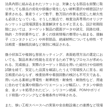
治具内部に組み込まれたソケットは、対象となる部品を頻繁に取
り外しても接点の劣化や損傷が発生しない材料選択や精密設計が
要求される。量産ラインで数千、数万回の作業を想定した耐久性
も必須となっている。そうした観点で、検査治具専用のオリジナ
ルソケットは現場課題を直接解決するカギと言える。設計初期段
階においては、ターゲット製品の図面データや諸元、回路仕様、
熱的・力学的要件など、多くの技術情報の整理から始まる。接触
子（コンタクトピン）や外郭部品、絶縁材料についても特性・寸
法精度・接触抵抗値など個別に検証される。
微小径加工や複雑な形状カッティング、表面処理方法の選定にお
いても、製品本来の性能を左右するため丁寧なプロセスが求めら
れる。完成後は、実際のターゲット部品を用いた組付けや信頼性
試験を経て、安定した品質を確認したうえで現場投入に至る。組
立精度のみならず、検査効率や着脱回数の検討も不可欠である。
用いられる素材は導電性・耐摩耗性・耐食性・耐熱性など、用途
に合わせて金属や樹脂のバリエーションが幅広い。チタンや銅合
金、金メッキ処理されたピン、シリコーン絶縁、POMやポリイ
ミド樹脂ハウジングなど各種条件が吟味される。
また、狭い工程スペースへの実装や全自動設備との連携など現場