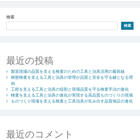
ナ
ビ
検索
ゲ
検索
ー
シ
ョ
最近の投稿
ン
製造現場の品質を支える検査のための工具と治具活用の最前線
精密検査を支える工具と治具の管理が品質と安全を守る鍵となる理
由
工程を支える工具と治具の役割と現場品質を守る検査手法の進化
検査を支える工具と治具の進化が実現する高品質ものづくりの現場
ものづくり現場を支える検査と工具治具が生み出す品質保証の進化
最近のコメント