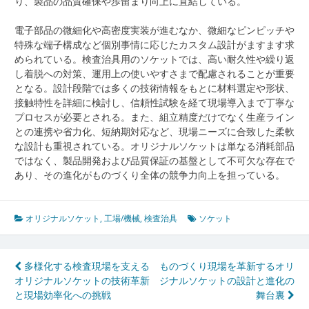
り、製品の品質確保や歩留まり向上に直結している。
電子部品の微細化や高密度実装が進むなか、微細なピンピッチや
特殊な端子構成など個別事情に応じたカスタム設計がますます求
められている。検査治具用のソケットでは、高い耐久性や繰り返
し着脱への対策、運用上の使いやすさまで配慮されることが重要
となる。設計段階では多くの技術情報をもとに材料選定や形状、
接触特性を詳細に検討し、信頼性試験を経て現場導入まで丁寧な
プロセスが必要とされる。また、組立精度だけでなく生産ライン
との連携や省力化、短納期対応など、現場ニーズに合致した柔軟
な設計も重視されている。オリジナルソケットは単なる消耗部品
ではなく、製品開発および品質保証の基盤として不可欠な存在で
あり、その進化がものづくり全体の競争力向上を担っている。
オリジナルソケット
,
工場/機械
,
検査治具
ソケット
投
多様化する検査現場を支える
ものづくり現場を革新するオリ
オリジナルソケットの技術革新
ジナルソケットの設計と進化の
稿
と現場効率化への挑戦
舞台裏