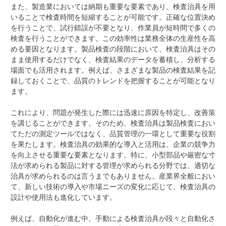
また、製造業においては納期も重要な要素であり、検査治具を用
いることで検査時間を短縮することが可能です。正確な位置決め
を行うことで、試行錯誤が不要となり、作業員が短時間で多くの
検査を行うことができます。この効率性は業務全体の生産性を高
める要因となります。製品検査の段階において、検査治具はその
まま使用するだけでなく、検査結果のデータを蓄積し、分析する
場面でも活用されます。例えば、さまざまな製品の検査結果を記
録しておくことで、品質のトレンドを把握することが可能となり
ます。
これにより、問題が発生した際には迅速に原因を特定し、改善策
を講じることができます。そのため、検査治具は製品検査におい
てただの測定ツールではなく、品質管理の一環として重要な役割
を果たします。検査治具の効果的な導入と活用は、企業の競争力
を向上させる重要な要素となります。特に、小型部品や厳密な寸
法が求められる製品に対する管理が求められる分野では、適切な
治具が求められるのは言うまでもありません。産業界全般におい
て、新しい技術の導入や市場ニーズの変化に応じて、検査治具の
設計や使用法も進化しています。
例えば、自動化が進む中、手動による検査治具が段々と自動化さ