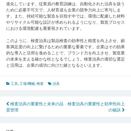
進化しています。従業員の教育訓練は、自動化された治具を扱う
ために必要不可欠で、人材育成も企業の競争力向上に寄与しま
す。また、持続可能な製造を目指す中では、環境に配慮した材料
やリサイクル可能な設計が求められるようになり、製造プロセス
における環境配慮も重要視されています。
このように、検査治具は製品検査の効率性と精度を向上させ、顧
客満足度の向上に繋げるための重要な要素です。企業はその効果
的な導入と活用を進めることで、ブランド力を向上させ、製造業
の未来を支える確かな柱となるでしょう。検査治具の適切な選定
と活用は、企業の成功に向けた鍵となるといえます。
工具
,
工場/機械
,
検査
治具
投
検査治具の重要性と未来の品
検査治具の重要性と効率性向上
質管理
の秘訣
稿
ナ