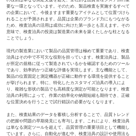
要な一環となっています。そのため、製品検査を実施するすべて
の企業において、今後ますます重要なアイテムとして位置づけら
れることが予測されます。品質は企業のブランド力にもつながる
ため、検査治具の活用は成功に向けた第一歩とも言えます。その
意味で、検査治具の投資は製造業の未来を築くたしかな柱となる
ことでしょう。
現代の製造業において製品の品質管理は極めて重要であり、検査
治具はその中で不可欠な役割を担っています。検査治具は、製品
が所定の規格に従って製造されているかを確認するためのツール
であり、効率的かつ正確な評価を実現します。主な機能として、
製品の位置固定と測定機器が正確に動作する環境を提供すること
が挙げられます。特に、特化したカスタマイズ治具の導入によ
り、複雑な形状の製品でも高精度な測定が可能となります。検査
治具の利用によって、作業の効率化や納期短縮も期待でき、正確
な位置決めを行うことで試行錯誤の必要がなくなります。
また、検査結果のデータを蓄積し分析することで、品質トレンド
の把握や問題の早期発見にも寄与します。これにより、検査治具
は単なる測定ツールを超えて、品質管理の重要項目として機能し
ています。さらに、自動化が進む中、検査治具の設計や使用法も