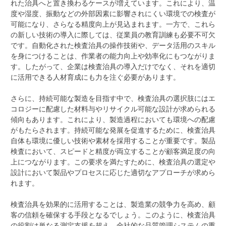
れた治具へと置き換わるケースが増えています。これにより、温
度や湿度、振動などの外部因素に影響されにくい環境での検査が
可能になり、さらなる精度向上が見込まれます。一方で、これら
の新しい技術の導入に際しては、従業員の教育訓練も必要不可欠
です。自動化された検査治具の操作技術や、データ活用のスキル
を身につけることは、作業者の能力向上や効率化にもつながりま
す。したがって、企業は検査治具の導入だけでなく、それを適切
に活用できる人材育成にも力を注ぐ必要があります。
さらに、持続可能な製造を目指す中で、検査治具の選択肢にはエ
コロジーに配慮した材料与やリサイクル可能な設計が求められる
傾向もあります。これにより、製造過程においても環境への配慮
がもたらされます。持続可能な発展を促進するために、検査治具
自体も環境に優しい技術や素材を採用することが重要です。製品
検査において、スピードと精度が両立することが顧客満足度の向
上につながります。この要求を満たすために、検査治具の選定や
設計において製品やプロセスに応じた適切なアプローチが求めら
れます。
検査治具を効果的に活用することは、製造業の競争力を高め、顧
客の信頼を確保する手段となるでしょう。このように、検査治具
の役割は単なる測定支援を超え、全社的な品質管理システムの重