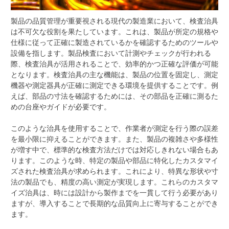
製品の品質管理が重要視される現代の製造業において、検査治具
は不可欠な役割を果たしています。
これは、製品が所定の規格や
仕様に従って正確に製造されているかを確認するためのツールや
設備を指します。製品検査において計測やチェックが行われる
際、検査治具が活用されることで、効率的かつ正確な評価が可能
となります。検査治具の主な機能は、製品の位置を固定し、測定
機器や測定器具が正確に測定できる環境を提供することです。例
えば、部品の寸法を確認するためには、その部品を正確に測るた
めの台座やガイドが必要です。
このような治具を使用することで、作業者が測定を行う際の誤差
を最小限に抑えることができます。また、製品の複雑さや多様性
が増す中で、標準的な検査方法だけでは対応しきれない場合もあ
ります。このような時、特定の製品や部品に特化したカスタマイ
ズされた検査治具が求められます。これにより、特異な形状や寸
法の製品でも、精度の高い測定が実現します。これらのカスタマ
イズ治具は、時には設計から製作までを一貫して行う必要があり
ますが、導入することで長期的な品質向上に寄与することができ
ます。