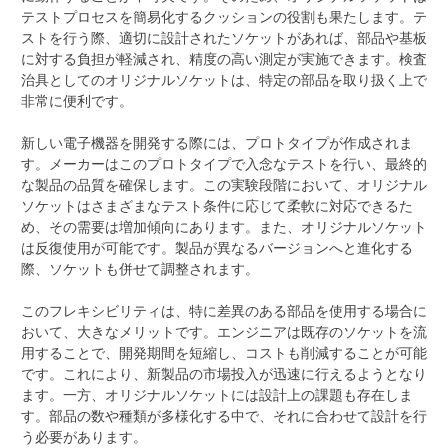
テストプロセスを簡易化するクッションの役割も果たします。テ
ストを行う際、適切に設計されたソケットがあれば、部品や基板
に対する負担が軽減され、精度の高い測定が実施できます。検査
治具としてのオリジナルソケットは、特定の部品を取り扱く上で
非常に便利です。
新しい電子機器を開発する際には、プロトタイプが作成されま
す。メーカーはこのプロトタイプで入念なテストを行い、最終的
な製品の品質を確保します。この実験段階において、オリジナル
ソケットはさまざまなテスト条件に応じて柔軟に対応できるた
め、その需要は増加傾向にあります。また、オリジナルソケット
は反復使用が可能です。製品が異なるバージョンへと進化する
際、ソケットも併せて調整されます。
このフレキシビリティは、特に差異のある部品を使用する場合に
おいて、大きなメリットです。エンジニアは既存のソケットを流
用することで、開発期間を短縮し、コストも削減することが可能
です。これにより、新製品の市場投入が迅速に行えるようとなり
ます。一方、オリジナルソケットには設計上の課題も存在しま
す。部品の数や種類が多様化する中で、それに合わせて設計を行
う必要があります。