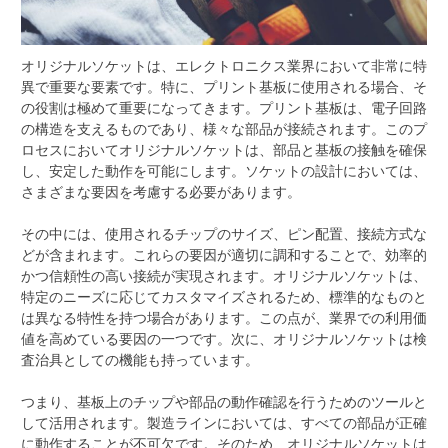
オリジナルソケットは、エレクトロニクス業界において非常に特
異で重要な要素です。
特に、プリント基板に使用される場合、そ
の役割は極めて重要になってきます。プリント基板は、電子回路
の構造を支えるものであり、様々な部品が接続されます。このプ
ロセスにおいてオリジナルソケットは、部品と基板の接触を確保
し、安定した動作を可能にします。ソケットの設計においては、
さまざまな要因を考慮する必要があります。
その中には、使用されるチップのサイズ、ピン配置、接続方式な
どが含まれます。これらの要因が適切に調和することで、効率的
かつ信頼性の高い接続が実現されます。オリジナルソケットは、
特定のニーズに応じてカスタマイズされるため、標準的なものと
は異なる特性を持つ場合があります。この点が、業界での利用価
値を高めている要因の一つです。次に、オリジナルソケットは検
査治具としての機能も持っています。
つまり、基板上のチップや部品の動作確認を行うためのツールと
して活用されます。製造ラインにおいては、すべての部品が正確
に動作することが不可欠です。そのため、オリジナルソケットは