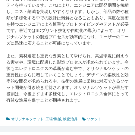
ティを持っています。これにより、エンジニアは開発期間を短縮
し、コスト削減を実現しやすくなります。しかし、部品の数や種
類が多様化する中での設計は難解となることもあり、高度な技術
を持つエンジニアによる慎重なプロトタイピングやテストが必要
です。最近では3Dプリント技術や自動化の導入によって、オリ
ジナルソケットの製造プロセスが効率的になり、ユーザーのニー
ズに迅速に応えることが可能になっています。
また、素材選定も重要な要素として挙げられ、高温環境に耐えう
る素材や、環境に配慮した製造プロセスが求められています。今
後もエレクトロニクスの革新が進む中で、オリジナルソケットの
重要性はさらに増していくことでしょう。デザインの柔軟性と効
率的な開発が求められる中、技術の進展に柔軟に対応できるソケ
ット開発が引き続き期待されます。オリジナルソケットが果たす
役割は、今後ますます多様化し、エレクトロニクス全体にとって
有益な進展を促すことが期待されます。
オリジナルソケット
,
工場/機械
,
検査治具
ソケット