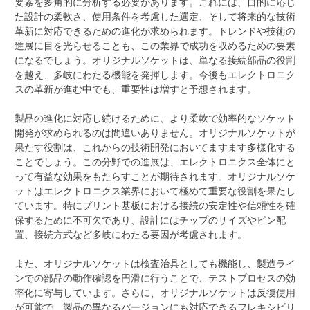
要素を多角的に分析する必要があります。これには、目的に応じ
た設計の柔軟さ、使用条件を考慮した選定、そして将来的な技術
革新に対応できるための進化が求められます。トレンドや技術の
進展に目を光らせることも、この業界で成功を収めるための要素
になるでしょう。オリジナルソケットは、単なる接続部品の役割
を越え、多岐にわたる機能を発揮します。今後もエレクトロニク
スの革新が進む中でも、重要性は増すと予想されます。
製品の進化に対応し続けるために、より柔軟で効率的なソケット
開発が求められるのは間違いありません。オリジナルソケットが
果たす役割は、これからの技術開発においてますます多様化する
ことでしょう。この分野での進展は、エレクトロニクス全体にと
って有益な効果をもたらすことが期待されます。オリジナルソケ
ットはエレクトロニクス業界において極めて重要な役割を果たし
ています。特にプリント基板における接続の安定性や信頼性を確
保するために不可欠であり、設計にはチップのサイズやピン配
置、接続方式など多岐にわたる要因が考慮されます。
また、オリジナルソケットは検査治具としても機能し、製造ライ
ンでの部品の動作確認を円滑に行うことで、テストプロセスの効
率化に寄与しています。さらに、オリジナルソケットは反復使用
が可能で、製品の異なるバージョンにも対応できるフレキシビリ