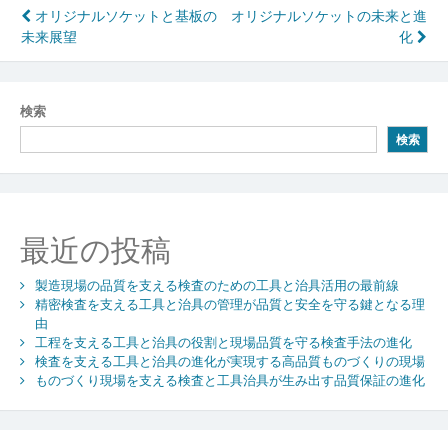
投
オリジナルソケットと基板の
オリジナルソケットの未来と進
未来展望
化
稿
ナ
ビ
検索
検索
ゲ
ー
シ
最近の投稿
ョ
ン
製造現場の品質を支える検査のための工具と治具活用の最前線
精密検査を支える工具と治具の管理が品質と安全を守る鍵となる理
由
工程を支える工具と治具の役割と現場品質を守る検査手法の進化
検査を支える工具と治具の進化が実現する高品質ものづくりの現場
ものづくり現場を支える検査と工具治具が生み出す品質保証の進化